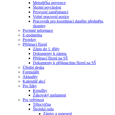
Metodička prevence
Školní psycholog
Provozní zaměstnanci
Volné pracovní pozice
Pracovník pro koordinaci daného předmětu,
skupiny
Povinné informace
E-podatelna
Projekty
Přijímací řízení
Zápis do 1. třídy
Dokumenty k zápisu
Přijímací řízení na SŠ
Dokumenty k přijímacímu řízení na SŠ
Úřední deska
Formuláře
Aktuality
Kalendář akcí
Pro žáky
Kroužky
Žákovský parlament
Pro veřejnost
Tělocvična
Školská rada
Zápisy a usnesení