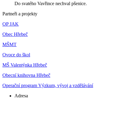
Do svatého Vavřince nechval pšenice.
Partneři a projekty
OP JAK
Obec Hřebeč
MŠMT
Ovoce do škol
MŠ Valentýnka Hřebeč
Obecní knihovna Hřebeč
Operační program Výzkum, vývoj a vzdělávání
Adresa