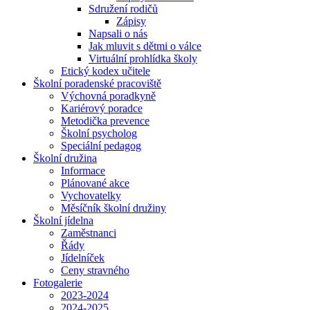
Sdružení rodičů
Zápisy
Napsali o nás
Jak mluvit s dětmi o válce
Virtuální prohlídka školy
Etický kodex učitele
Školní poradenské pracoviště
Výchovná poradkyně
Kariérový poradce
Metodička prevence
Školní psycholog
Speciální pedagog
Školní družina
Informace
Plánované akce
Vychovatelky
Měsíčník školní družiny
Školní jídelna
Zaměstnanci
Řády
Jídelníček
Ceny stravného
Fotogalerie
2023-2024
2024-2025