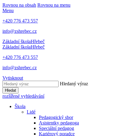
Rovnou na obsah
Rovnou na menu
Menu
+420 776 473 557
info@zshrebec.cz
Základní škola
Hřebeč
Základní škola
Hřebeč
+420 776 473 557
info@zshrebec.cz
Vytisknout
Hledaný výraz
Hledat
rozšířené vyhledávání
Škola
Lidé
Pedagogický sbor
Asistentky pedagoga
Speciální pedagog
Kariérový poradce