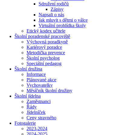
Sdružení rodičů
Zápisy
Napsali o nás
Jak mluvit s dětmi o válce
Virtuální prohlídka školy
Etický kodex učitele
Školní poradenské pracoviště
Výchovná poradkyně
Kariérový poradce
Metodička prevence
Školní psycholog
Speciální pedagog
Školní družina
Informace
Plánované akce
Vychovatelky
Měsíčník školní družiny
Školní jídelna
Zaměstnanci
Řády
Jídelníček
Ceny stravného
Fotogalerie
2023-2024
2024-2025