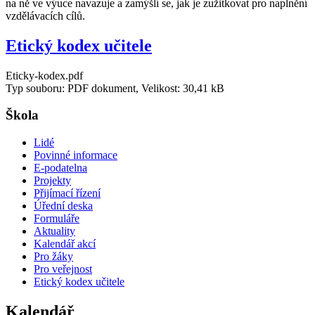
na ně ve výuce navazuje a zamýšlí se, jak je zužitkovat pro naplnění
vzdělávacích cílů.
Etický kodex učitele
Eticky-kodex.pdf
Typ souboru: PDF dokument, Velikost: 30,41 kB
Škola
Lidé
Povinné informace
E-podatelna
Projekty
Přijímací řízení
Úřední deska
Formuláře
Aktuality
Kalendář akcí
Pro žáky
Pro veřejnost
Etický kodex učitele
Kalendář