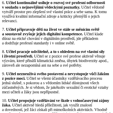
6.
Učitel kontinuálně usiluje o rozvoj své profesní odbornosti
v souladu s nejnovějšími vědeckými poznatky.
Učitel vědomě
vytváří prostor pro zlepšení své vlastní práce a sebe sama. K tomu
využívá kvalitní informační zdroje a kriticky přemýšlí o jejich
relevanci.
7.
Učitel připravuje děti na život ve stále se měnícím světě
a soustavně zvyšuje jejich digitální kompetence.
Učitel klade
důraz na etické chování v digitálním prostředí, jde příkladem
a dodržuje profesní standardy i v online světě.
8.
Učitel pracuje udržitelně, a to s ohledem na své vlastní síly
i životní prostředí.
Učitel se z pozice své profese aktivně věnuje
výzvám, které přináší klimatická změna, úbytek biodiverzity apod.,
zároveň ale nezapomíná ani na sebe a své potřeby.
9.
Učitel nezneužívá svého postavení a nevystupuje vůči žákům
z pozice moci.
Učitel se všemi účastníky vzdělávacího procesu
jedná slušně, s pokorou a s vědomím lidské důstojnosti všech
zúčastněných. Je si vědom, že jakékoliv sexuální či erotické vztahy
mezi učiteli a žáky jsou nepřípustné.
10.
Učitel propojuje vzdělávání ve škole s volnočasovými zájmy
žáka.
Učitel aktivně hledá příležitosti, jak využít znalostí
a dovedností, jež žáci získali při mimoškolních aktivitách. Vhodně