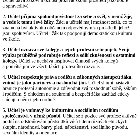
Učitel dává žákovi možnost prožívat školní prostředí jako dobré
a spravedlivé.
2.
Učitel přijímá spoluodpovědnost za sebe a svět, v němž žije,
a vede k tomu i své žáky.
Žáci a učitelé mají možnost zažít, co to
znamená být aktivním občanem odpovědným za prostředí, jehož
jsou spolutvůrci. Učitel i žák tak podporují demokratickou kulturu
ve škole.
3.
Učitel uznává své kolegy a jejich profesní sebepojetí.
Svoji
výuku průběžně podrobuje reflexi a sdílí zkušenosti s ostatními
kolegy.
Učitel se nechává inspirovat činností svých kolegů
a pomáhá jim ve všech fázích profesního rozvoje.
4.
Učitel respektuje práva rodičů a zákonných zástupců žáka,
vnímá je jako partnery a naslouchá jim.
Učitel si umí nastavit
hranice profesní autonomie a zdůvodnit svá rozhodnutí sobě, žákům
i rodičům. S ohledem na soukromí a bezpečí žáka zachází eticky
s údaji o něm i jeho rodině.
5.
Učitel je vnímavý ke kulturním a sociálním rozdílům
společenství, v němž působí.
Učitel se z pozice své profese aktivně
podílí na odstraňování předsudků vůči lidem různých etnických
skupin, národností, barvy pleti, náboženství, sociálního původu,
sexuální identity a orientace.