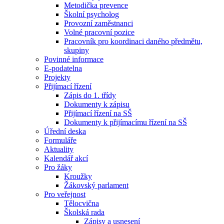
Metodička prevence
Školní psycholog
Provozní zaměstnanci
Volné pracovní pozice
Pracovník pro koordinaci daného předmětu,
skupiny
Povinné informace
E-podatelna
Projekty
Přijímací řízení
Zápis do 1. třídy
Dokumenty k zápisu
Přijímací řízení na SŠ
Dokumenty k přijímacímu řízení na SŠ
Úřední deska
Formuláře
Aktuality
Kalendář akcí
Pro žáky
Kroužky
Žákovský parlament
Pro veřejnost
Tělocvična
Školská rada
Zápisy a usnesení