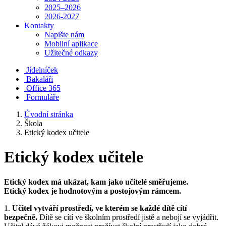
2025–2026
2026-2027
Kontakty
Napište nám
Mobilní aplikace
Užitečné odkazy
Jídelníček
Bakaláři
Office 365
Formuláře
Úvodní stránka
Škola
Etický kodex učitele
Etický kodex učitele
Etický kodex má ukázat, kam jako učitelé směřujeme.
Etický kodex je hodnotovým a postojovým rámcem.
1.
Učitel vytváří prostředí, ve kterém se každé dítě cítí
bezpečně.
Dítě se cítí ve školním prostředí jistě a nebojí se vyjádřit.