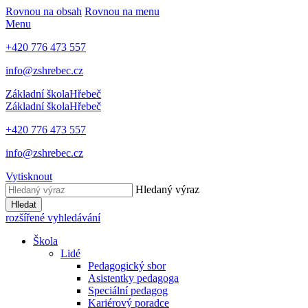
Rovnou na obsah
Rovnou na menu
Menu
+420 776 473 557
info@zshrebec.cz
Základní škola
Hřebeč
Základní škola
Hřebeč
+420 776 473 557
info@zshrebec.cz
Vytisknout
Hledaný výraz
Hledat
rozšířené vyhledávání
Škola
Lidé
Pedagogický sbor
Asistentky pedagoga
Speciální pedagog
Kariérový poradce