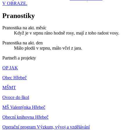
V OBRAZE.
Pranostiky
Pranostika na akt. měsíc
Když je v srpnu ráno hodně rosy, mají z toho radost vosy.
Pranostika na akt. den
Málo plodů v srpnu, málo včel z jara.
Partneři a projekty
OP JAK
Obec Hřebeč
MŠMT
Ovoce do škol
MŠ Valentýnka Hřebeč
Obecní knihovna Hřebeč
Operační program Výzkum, vývoj a vzdělávání