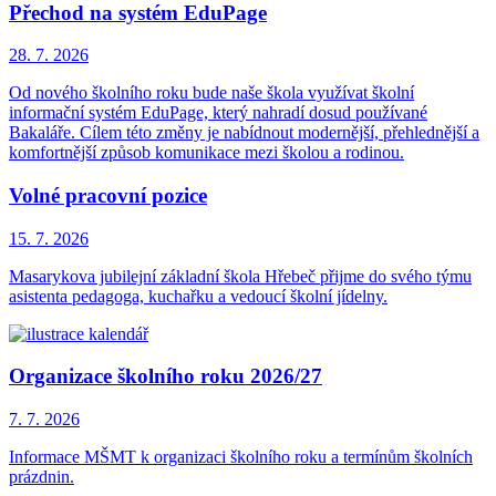
Přechod na systém EduPage
28. 7.
2026
Od nového školního roku bude naše škola využívat školní
informační systém EduPage, který nahradí dosud používané
Bakaláře. Cílem této změny je nabídnout modernější, přehlednější a
komfortnější způsob komunikace mezi školou a rodinou.
Volné pracovní pozice
15. 7.
2026
Masarykova jubilejní základní škola Hřebeč přijme do svého týmu
asistenta pedagoga, kuchařku a vedoucí školní jídelny.
Organizace školního roku 2026/27
7. 7.
2026
Informace MŠMT k organizaci školního roku a termínům školních
prázdnin.