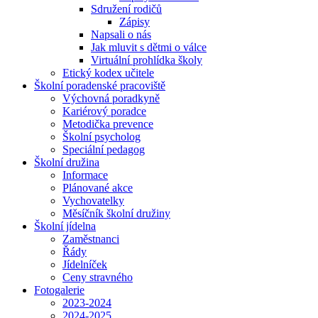
Sdružení rodičů
Zápisy
Napsali o nás
Jak mluvit s dětmi o válce
Virtuální prohlídka školy
Etický kodex učitele
Školní poradenské pracoviště
Výchovná poradkyně
Kariérový poradce
Metodička prevence
Školní psycholog
Speciální pedagog
Školní družina
Informace
Plánované akce
Vychovatelky
Měsíčník školní družiny
Školní jídelna
Zaměstnanci
Řády
Jídelníček
Ceny stravného
Fotogalerie
2023-2024
2024-2025