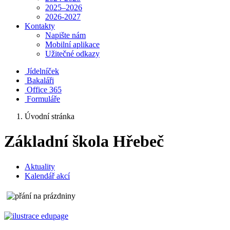
2025–2026
2026-2027
Kontakty
Napište nám
Mobilní aplikace
Užitečné odkazy
Jídelníček
Bakaláři
Office 365
Formuláře
Úvodní stránka
Základní škola Hřebeč
Aktuality
Kalendář akcí