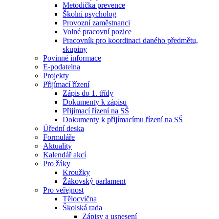
Metodička prevence
Školní psycholog
Provozní zaměstnanci
Volné pracovní pozice
Pracovník pro koordinaci daného předmětu,
skupiny
Povinné informace
E-podatelna
Projekty
Přijímací řízení
Zápis do 1. třídy
Dokumenty k zápisu
Přijímací řízení na SŠ
Dokumenty k přijímacímu řízení na SŠ
Úřední deska
Formuláře
Aktuality
Kalendář akcí
Pro žáky
Kroužky
Žákovský parlament
Pro veřejnost
Tělocvična
Školská rada
Zápisy a usnesení