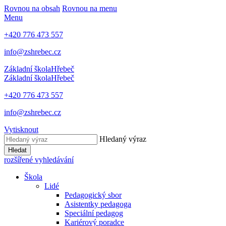
Rovnou na obsah
Rovnou na menu
Menu
+420 776 473 557
info@zshrebec.cz
Základní škola
Hřebeč
Základní škola
Hřebeč
+420 776 473 557
info@zshrebec.cz
Vytisknout
Hledaný výraz
Hledat
rozšířené vyhledávání
Škola
Lidé
Pedagogický sbor
Asistentky pedagoga
Speciální pedagog
Kariérový poradce