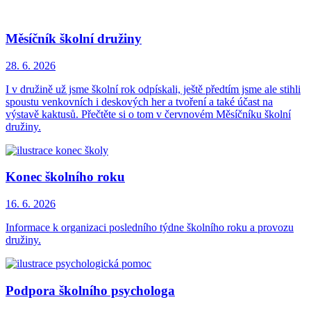
Měsíčník školní družiny
28. 6.
2026
I v družině už jsme školní rok odpískali, ještě předtím jsme ale stihli
spoustu venkovních i deskových her a tvoření a také účast na
výstavě kaktusů. Přečtěte si o tom v červnovém Měsíčníku školní
družiny.
Konec školního roku
16. 6.
2026
Informace k organizaci posledního týdne školního roku a provozu
družiny.
Podpora školního psychologa