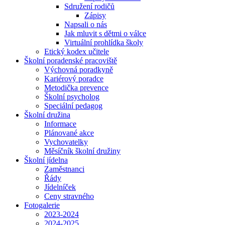
Sdružení rodičů
Zápisy
Napsali o nás
Jak mluvit s dětmi o válce
Virtuální prohlídka školy
Etický kodex učitele
Školní poradenské pracoviště
Výchovná poradkyně
Kariérový poradce
Metodička prevence
Školní psycholog
Speciální pedagog
Školní družina
Informace
Plánované akce
Vychovatelky
Měsíčník školní družiny
Školní jídelna
Zaměstnanci
Řády
Jídelníček
Ceny stravného
Fotogalerie
2023-2024
2024-2025