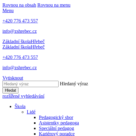
Rovnou na obsah
Rovnou na menu
Menu
+420 776 473 557
info@zshrebec.cz
Základní škola
Hřebeč
Základní škola
Hřebeč
+420 776 473 557
info@zshrebec.cz
Vytisknout
Hledaný výraz
Hledat
rozšířené vyhledávání
Škola
Lidé
Pedagogický sbor
Asistentky pedagoga
Speciální pedagog
Kariérový poradce