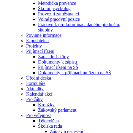
Metodička prevence
Školní psycholog
Provozní zaměstnanci
Volné pracovní pozice
Pracovník pro koordinaci daného předmětu,
skupiny
Povinné informace
E-podatelna
Projekty
Přijímací řízení
Zápis do 1. třídy
Dokumenty k zápisu
Přijímací řízení na SŠ
Dokumenty k přijímacímu řízení na SŠ
Úřední deska
Formuláře
Aktuality
Kalendář akcí
Pro žáky
Kroužky
Žákovský parlament
Pro veřejnost
Tělocvična
Školská rada
Zápisy a usnesení