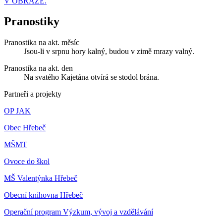
V OBRAZE.
Pranostiky
Pranostika na akt. měsíc
Jsou-li v srpnu hory kalný, budou v zimě mrazy valný.
Pranostika na akt. den
Na svatého Kajetána otvírá se stodol brána.
Partneři a projekty
OP JAK
Obec Hřebeč
MŠMT
Ovoce do škol
MŠ Valentýnka Hřebeč
Obecní knihovna Hřebeč
Operační program Výzkum, vývoj a vzdělávání