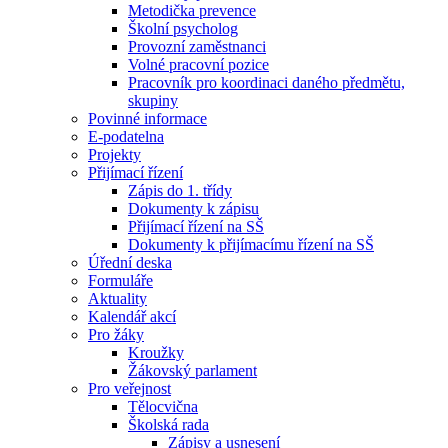
Metodička prevence
Školní psycholog
Provozní zaměstnanci
Volné pracovní pozice
Pracovník pro koordinaci daného předmětu,
skupiny
Povinné informace
E-podatelna
Projekty
Přijímací řízení
Zápis do 1. třídy
Dokumenty k zápisu
Přijímací řízení na SŠ
Dokumenty k přijímacímu řízení na SŠ
Úřední deska
Formuláře
Aktuality
Kalendář akcí
Pro žáky
Kroužky
Žákovský parlament
Pro veřejnost
Tělocvična
Školská rada
Zápisy a usnesení