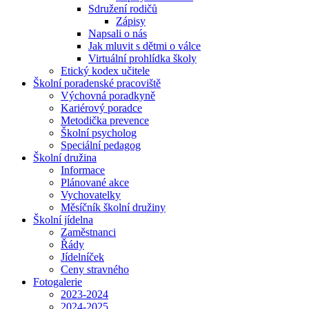
Sdružení rodičů
Zápisy
Napsali o nás
Jak mluvit s dětmi o válce
Virtuální prohlídka školy
Etický kodex učitele
Školní poradenské pracoviště
Výchovná poradkyně
Kariérový poradce
Metodička prevence
Školní psycholog
Speciální pedagog
Školní družina
Informace
Plánované akce
Vychovatelky
Měsíčník školní družiny
Školní jídelna
Zaměstnanci
Řády
Jídelníček
Ceny stravného
Fotogalerie
2023-2024
2024-2025