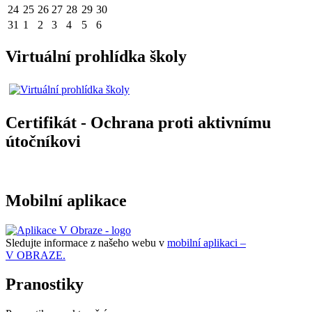
24
25
26
27
28
29
30
31
1
2
3
4
5
6
Virtuální prohlídka školy
Certifikát - Ochrana proti aktivnímu
útočníkovi
Mobilní aplikace
Sledujte informace z našeho webu v
mobilní aplikaci –
V OBRAZE.
Pranostiky