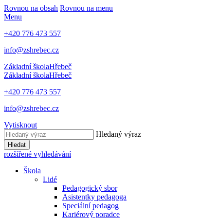
Rovnou na obsah
Rovnou na menu
Menu
+420 776 473 557
info@zshrebec.cz
Základní škola
Hřebeč
Základní škola
Hřebeč
+420 776 473 557
info@zshrebec.cz
Vytisknout
Hledaný výraz
Hledat
rozšířené vyhledávání
Škola
Lidé
Pedagogický sbor
Asistentky pedagoga
Speciální pedagog
Kariérový poradce