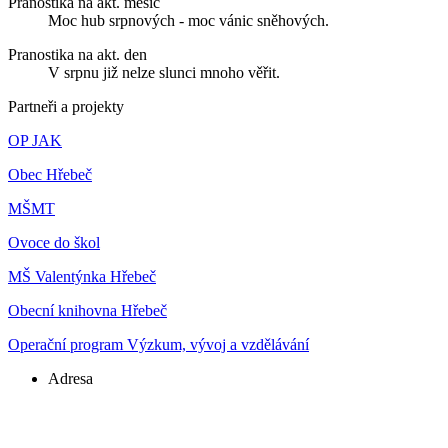
Pranostika na akt. měsíc
Moc hub srpnových - moc vánic sněhových.
Pranostika na akt. den
V srpnu již nelze slunci mnoho věřit.
Partneři a projekty
OP JAK
Obec Hřebeč
MŠMT
Ovoce do škol
MŠ Valentýnka Hřebeč
Obecní knihovna Hřebeč
Operační program Výzkum, vývoj a vzdělávání
Adresa