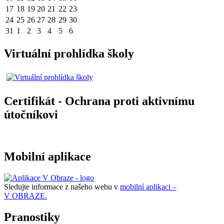
17
18
19
20
21
22
23
24
25
26
27
28
29
30
31
1
2
3
4
5
6
Virtuální prohlídka školy
Certifikát - Ochrana proti aktivnímu
útočníkovi
Mobilní aplikace
Sledujte informace z našeho webu v
mobilní aplikaci –
V OBRAZE.
Pranostiky