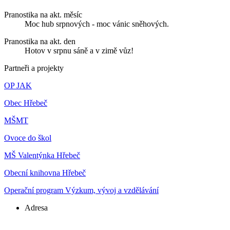
Pranostika na akt. měsíc
Moc hub srpnových - moc vánic sněhových.
Pranostika na akt. den
Hotov v srpnu sáně a v zimě vůz!
Partneři a projekty
OP JAK
Obec Hřebeč
MŠMT
Ovoce do škol
MŠ Valentýnka Hřebeč
Obecní knihovna Hřebeč
Operační program Výzkum, vývoj a vzdělávání
Adresa