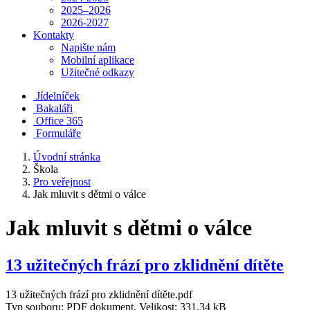
2025–2026
2026-2027
Kontakty
Napište nám
Mobilní aplikace
Užitečné odkazy
Jídelníček
Bakaláři
Office 365
Formuláře
Úvodní stránka
Škola
Pro veřejnost
Jak mluvit s dětmi o válce
Jak mluvit s dětmi o válce
13 užitečných frází pro zklidnění dítěte
13 užitečných frází pro zklidnění dítěte.pdf
Typ souboru: PDF dokument, Velikost: 331,34 kB