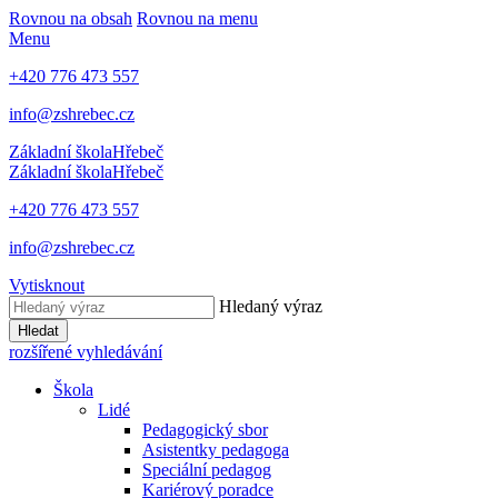
Rovnou na obsah
Rovnou na menu
Menu
+420 776 473 557
info@zshrebec.cz
Základní škola
Hřebeč
Základní škola
Hřebeč
+420 776 473 557
info@zshrebec.cz
Vytisknout
Hledaný výraz
Hledat
rozšířené vyhledávání
Škola
Lidé
Pedagogický sbor
Asistentky pedagoga
Speciální pedagog
Kariérový poradce