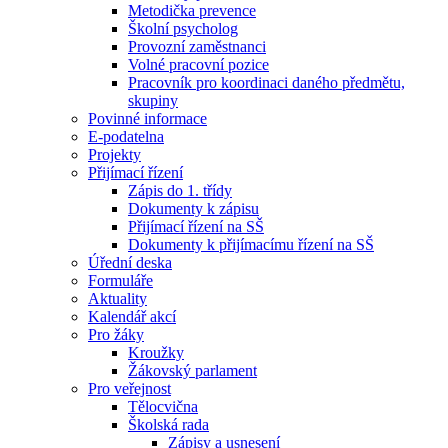
Metodička prevence
Školní psycholog
Provozní zaměstnanci
Volné pracovní pozice
Pracovník pro koordinaci daného předmětu,
skupiny
Povinné informace
E-podatelna
Projekty
Přijímací řízení
Zápis do 1. třídy
Dokumenty k zápisu
Přijímací řízení na SŠ
Dokumenty k přijímacímu řízení na SŠ
Úřední deska
Formuláře
Aktuality
Kalendář akcí
Pro žáky
Kroužky
Žákovský parlament
Pro veřejnost
Tělocvična
Školská rada
Zápisy a usnesení