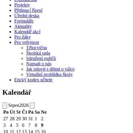
Projekty
Přijímací řízení
Úřední deska
Formuláře
Aktuality
Kalendář akcí
Pro žáky
Pro veřejnost
Tělocvična
Školská rada
Sdružení rodičů
Napsali o nás
Jak mluvit s dětmi o válce
Virtuální prohlídka školy
Etický kodex učitele
Kalendář
Srpen
2026
Po
Út
St
Čt
Pá
So
Ne
27
28
29
30
31
1
2
3
4
5
6
7
8
9
10
11
12
13
14
15
16