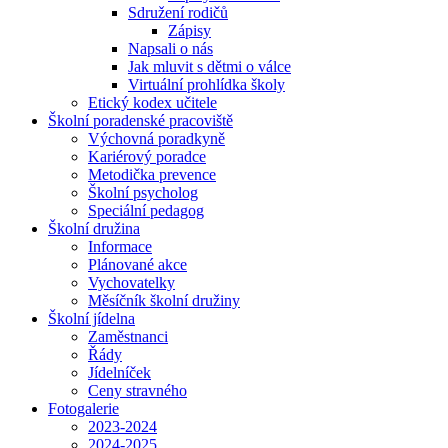
Sdružení rodičů
Zápisy
Napsali o nás
Jak mluvit s dětmi o válce
Virtuální prohlídka školy
Etický kodex učitele
Školní poradenské pracoviště
Výchovná poradkyně
Kariérový poradce
Metodička prevence
Školní psycholog
Speciální pedagog
Školní družina
Informace
Plánované akce
Vychovatelky
Měsíčník školní družiny
Školní jídelna
Zaměstnanci
Řády
Jídelníček
Ceny stravného
Fotogalerie
2023-2024
2024-2025