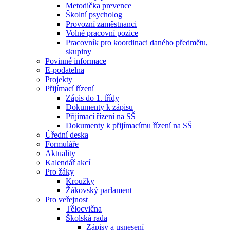
Metodička prevence
Školní psycholog
Provozní zaměstnanci
Volné pracovní pozice
Pracovník pro koordinaci daného předmětu,
skupiny
Povinné informace
E-podatelna
Projekty
Přijímací řízení
Zápis do 1. třídy
Dokumenty k zápisu
Přijímací řízení na SŠ
Dokumenty k přijímacímu řízení na SŠ
Úřední deska
Formuláře
Aktuality
Kalendář akcí
Pro žáky
Kroužky
Žákovský parlament
Pro veřejnost
Tělocvična
Školská rada
Zápisy a usnesení