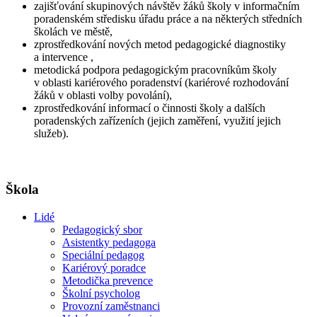
zajišťování skupinových návštěv žáků školy v informačním
poradenském středisku úřadu práce a na některých středních
školách ve městě,
zprostředkování nových metod pedagogické diagnostiky
a intervence ,
metodická podpora pedagogickým pracovníkům školy
v oblasti kariérového poradenství (kariérové rozhodování
žáků v oblasti volby povolání),
zprostředkování informací o činnosti školy a dalších
poradenských zařízeních (jejich zaměření, využití jejich
služeb).
Škola
Lidé
Pedagogický sbor
Asistentky pedagoga
Speciální pedagog
Kariérový poradce
Metodička prevence
Školní psycholog
Provozní zaměstnanci