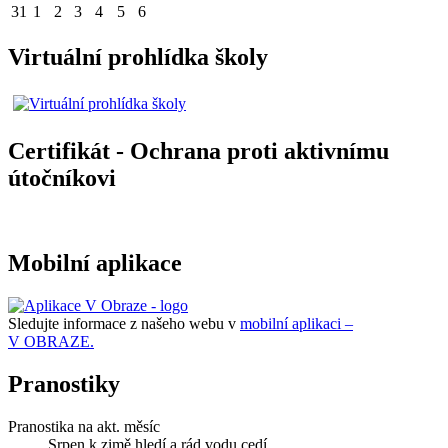
31
1
2
3
4
5
6
Virtuální prohlídka školy
Certifikát - Ochrana proti aktivnímu
útočníkovi
Mobilní aplikace
Sledujte informace z našeho webu v
mobilní aplikaci –
V OBRAZE.
Pranostiky
Pranostika na akt. měsíc
Srpen k zimě hledí a rád vodu cedí.