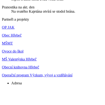
Pranostika na akt. den
Na svatého Kajetána otvírá se stodol brána.
Partneři a projekty
OP JAK
Obec Hřebeč
MŠMT
Ovoce do škol
MŠ Valentýnka Hřebeč
Obecní knihovna Hřebeč
Operační program Výzkum, vývoj a vzdělávání
Adresa