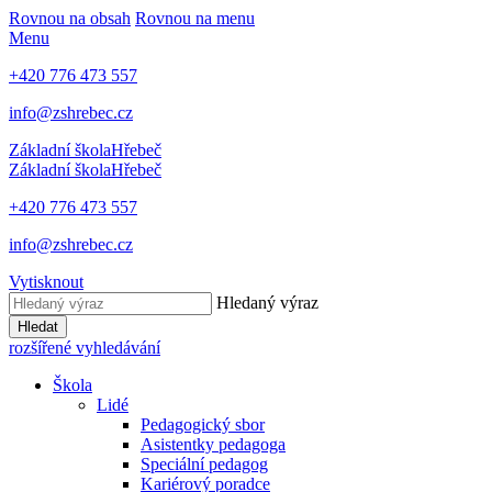
Rovnou na obsah
Rovnou na menu
Menu
+420 776 473 557
info@zshrebec.cz
Základní škola
Hřebeč
Základní škola
Hřebeč
+420 776 473 557
info@zshrebec.cz
Vytisknout
Hledaný výraz
Hledat
rozšířené vyhledávání
Škola
Lidé
Pedagogický sbor
Asistentky pedagoga
Speciální pedagog
Kariérový poradce