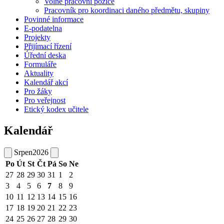
Volné pracovní pozice
Pracovník pro koordinaci daného předmětu, skupiny
Povinné informace
E-podatelna
Projekty
Přijímací řízení
Úřední deska
Formuláře
Aktuality
Kalendář akcí
Pro žáky
Pro veřejnost
Etický kodex učitele
Kalendář
Srpen
2026
Po
Út
St
Čt
Pá
So
Ne
27
28
29
30
31
1
2
3
4
5
6
7
8
9
10
11
12
13
14
15
16
17
18
19
20
21
22
23
24
25
26
27
28
29
30