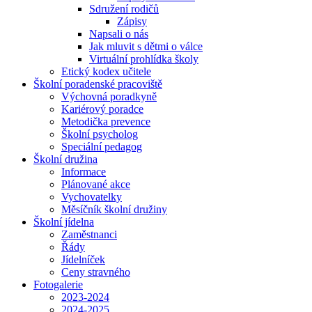
Sdružení rodičů
Zápisy
Napsali o nás
Jak mluvit s dětmi o válce
Virtuální prohlídka školy
Etický kodex učitele
Školní poradenské pracoviště
Výchovná poradkyně
Kariérový poradce
Metodička prevence
Školní psycholog
Speciální pedagog
Školní družina
Informace
Plánované akce
Vychovatelky
Měsíčník školní družiny
Školní jídelna
Zaměstnanci
Řády
Jídelníček
Ceny stravného
Fotogalerie
2023-2024
2024-2025