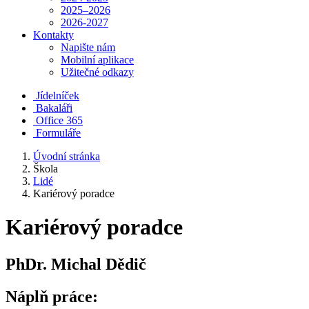
2025–2026
2026-2027
Kontakty
Napište nám
Mobilní aplikace
Užitečné odkazy
Jídelníček
Bakaláři
Office 365
Formuláře
Úvodní stránka
Škola
Lidé
Kariérový poradce
Kariérový poradce
PhDr. Michal Dědič
Náplň práce: