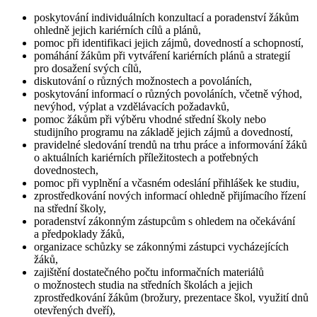
poskytování individuálních konzultací a poradenství žákům
ohledně jejich kariérních cílů a plánů,
pomoc při identifikaci jejich zájmů, dovedností a schopností,
pomáhání žákům při vytváření kariérních plánů a strategií
pro dosažení svých cílů,
diskutování o různých možnostech a povoláních,
poskytování informací o různých povoláních, včetně výhod,
nevýhod, výplat a vzdělávacích požadavků,
pomoc žákům při výběru vhodné střední školy nebo
studijního programu na základě jejich zájmů a dovedností,
pravidelné sledování trendů na trhu práce a informování žáků
o aktuálních kariérních příležitostech a potřebných
dovednostech,
pomoc při vyplnění a včasném odeslání přihlášek ke studiu,
zprostředkování nových informací ohledně přijímacího řízení
na střední školy,
poradenství zákonným zástupcům s ohledem na očekávání
a předpoklady žáků,
organizace schůzky se zákonnými zástupci vycházejících
žáků,
zajištění dostatečného počtu informačních materiálů
o možnostech studia na středních školách a jejich
zprostředkování žákům (brožury, prezentace škol, využití dnů
otevřených dveří),