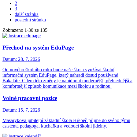
2
3
další stránka
poslední stránka
Zobrazeno
1
-
30
ze 135
Přechod na systém EduPage
Datum:
28. 7. 2026
Od nového školního roku bude naše škola využívat školní
informační systém EduPage, který nahradí dosud používané
Bakaláře. Cílem této změny je nabídnout modernější, přehlednější a
komfortnější způsob komunikace mezi školou a rodinou.
Volné pracovní pozice
Datum:
15. 7. 2026
Masarykova jubilejní základní škola Hřebeč přijme do svého týmu
asistenta pedagoga, kuchařku a vedoucí školní jídelny.