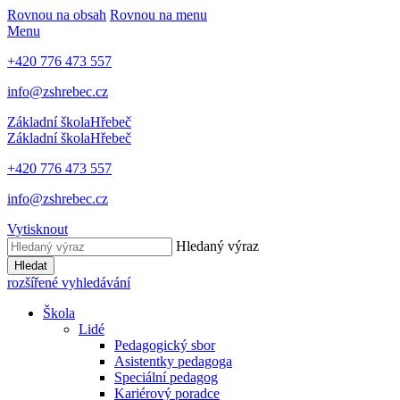
Rovnou na obsah
Rovnou na menu
Menu
+420 776 473 557
info@zshrebec.cz
Základní škola
Hřebeč
Základní škola
Hřebeč
+420 776 473 557
info@zshrebec.cz
Vytisknout
Hledaný výraz
Hledat
rozšířené vyhledávání
Škola
Lidé
Pedagogický sbor
Asistentky pedagoga
Speciální pedagog
Kariérový poradce