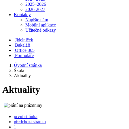
2025–2026
2026-2027
Kontakty
Napište nám
Mobilní aplikace
Užitečné odkazy
Jídelníček
Bakaláři
Office 365
Formuláře
Úvodní stránka
Škola
Aktuality
Aktuality
první stránka
předchozí stránka
1