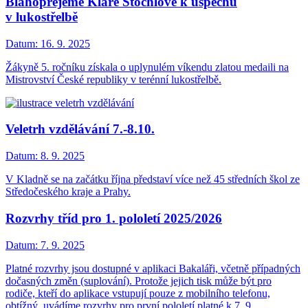
Blahopřejeme Kláře Štochlové k úspěchu
v lukostřelbě
Datum:
16. 9. 2025
Žákyně 5. ročníku získala o uplynulém víkendu zlatou medaili na
Mistrovství České republiky v terénní lukostřelbě.
Veletrh vzdělávání 7.-8.10.
Datum:
8. 9. 2025
V Kladně se na začátku října představí více než 45 středních škol ze
Středočeského kraje a Prahy.
Rozvrhy tříd pro 1. pololetí 2025/2026
Datum:
7. 9. 2025
Platné rozvrhy jsou dostupné v aplikaci Bakaláři, včetně případných
dočasných změn (suplování). Protože jejich tisk může být pro
rodiče, kteří do aplikace vstupují pouze z mobilního telefonu,
obtížný, uvádíme rozvrhy pro první pololetí platné k 7. 9.