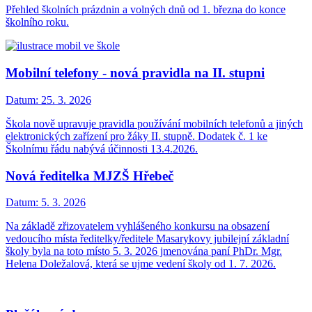
Přehled školních prázdnin a volných dnů od 1. března do konce
školního roku.
Mobilní telefony - nová pravidla na II. stupni
Datum:
25. 3. 2026
Škola nově upravuje pravidla používání mobilních telefonů a jiných
elektronických zařízení pro žáky II. stupně. Dodatek č. 1 ke
Školnímu řádu nabývá účinnosti 13.4.2026.
Nová ředitelka MJZŠ Hřebeč
Datum:
5. 3. 2026
Na základě zřizovatelem vyhlášeného konkursu na obsazení
vedoucího místa ředitelky/ředitele Masarykovy jubilejní základní
školy byla na toto místo 5. 3. 2026 jmenována paní PhDr. Mgr.
Helena Doležalová, která se ujme vedení školy od 1. 7. 2026.