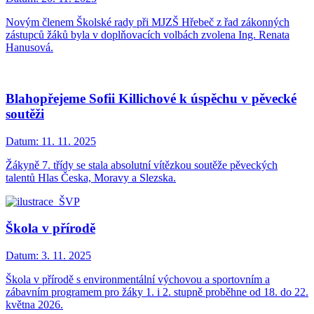
Novým členem Školské rady při MJZŠ Hřebeč z řad zákonných
zástupců žáků byla v doplňovacích volbách zvolena Ing. Renata
Hanusová.
Blahopřejeme Sofii Killichové k úspěchu v pěvecké
soutěži
Datum:
11. 11. 2025
Žákyně 7. třídy se stala absolutní vítězkou soutěže pěveckých
talentů Hlas Česka, Moravy a Slezska.
Škola v přírodě
Datum:
3. 11. 2025
Škola v přírodě s environmentální výchovou a sportovním a
zábavním programem pro žáky 1. i 2. stupně proběhne od 18. do 22.
května 2026.