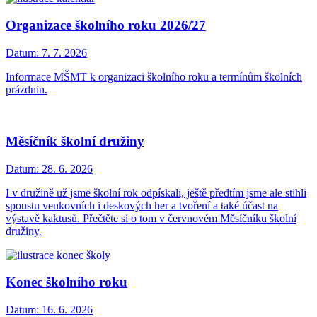
Organizace školního roku 2026/27
Datum:
7. 7. 2026
Informace MŠMT k organizaci školního roku a termínům školních
prázdnin.
Měsíčník školní družiny
Datum:
28. 6. 2026
I v družině už jsme školní rok odpískali, ještě předtím jsme ale stihli
spoustu venkovních i deskových her a tvoření a také účast na
výstavě kaktusů. Přečtěte si o tom v červnovém Měsíčníku školní
družiny.
Konec školního roku
Datum:
16. 6. 2026