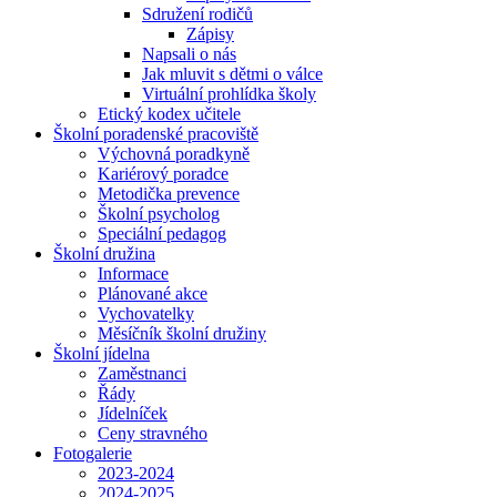
Sdružení rodičů
Zápisy
Napsali o nás
Jak mluvit s dětmi o válce
Virtuální prohlídka školy
Etický kodex učitele
Školní poradenské pracoviště
Výchovná poradkyně
Kariérový poradce
Metodička prevence
Školní psycholog
Speciální pedagog
Školní družina
Informace
Plánované akce
Vychovatelky
Měsíčník školní družiny
Školní jídelna
Zaměstnanci
Řády
Jídelníček
Ceny stravného
Fotogalerie
2023-2024
2024-2025