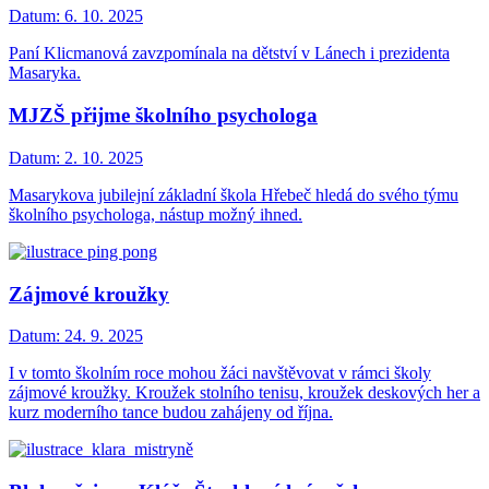
Datum:
6. 10. 2025
Paní Klicmanová zavzpomínala na dětství v Lánech i prezidenta
Masaryka.
MJZŠ přijme školního psychologa
Datum:
2. 10. 2025
Masarykova jubilejní základní škola Hřebeč hledá do svého týmu
školního psychologa, nástup možný ihned.
Zájmové kroužky
Datum:
24. 9. 2025
I v tomto školním roce mohou žáci navštěvovat v rámci školy
zájmové kroužky. Kroužek stolního tenisu, kroužek deskových her a
kurz moderního tance budou zahájeny od října.