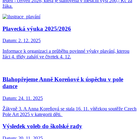
leden - červen 2026, která je stanovena v měsíční výši 200,- Kč za
žáka.
Plavecká výuka 2025/2026
Datum:
2. 12. 2025
Informace k organizaci a průběhu povinné výuky plavání, kterou
žáci 4. třídy zahájí ve čtvrtek 4. 12.
Blahopřejeme Anně Koreňové k úspěchu v pole
dance
Datum:
24. 11. 2025
Žákyně 3. A Anna Koreňová se stala 16. 11. vítězkou soutěže Czech
Pole Art 2025 v kategorii děti.
Výsledek voleb do školské rady
Datum:
20. 11. 2025