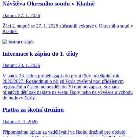
Návštěva Okresního soudu v Kladně
Datum:
27. 1. 2026
Žáci 2. stupně se 27. 1. 2026 zúčastnili exkurze u Okresního soud v
Kladně.
Informace k zápisu do 1. třídy
Datum:
23. 1. 2026
V pátek 23. ledna proběhl zápis do první třídy pro školní rok
2026/2027. Rozhodnutí o přijetí škola zveřejní pod přiděleným
registračním číslem nejpozději do 30 dnů od zápisu. Seznam
přijatých dětí pak najdete na webu školy nebo na vývěsce u vchodu
do budovy školy.
Platba za školní družinu
Datum:
2. 1. 2026
Připomínáme úplatu za vzdělávání ve školní družině pro období