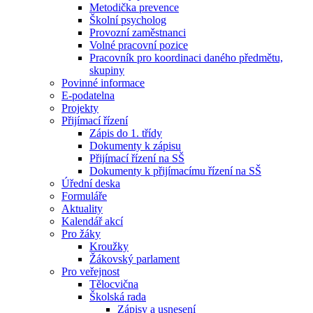
Metodička prevence
Školní psycholog
Provozní zaměstnanci
Volné pracovní pozice
Pracovník pro koordinaci daného předmětu,
skupiny
Povinné informace
E-podatelna
Projekty
Přijímací řízení
Zápis do 1. třídy
Dokumenty k zápisu
Přijímací řízení na SŠ
Dokumenty k přijímacímu řízení na SŠ
Úřední deska
Formuláře
Aktuality
Kalendář akcí
Pro žáky
Kroužky
Žákovský parlament
Pro veřejnost
Tělocvična
Školská rada
Zápisy a usnesení