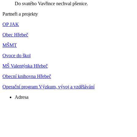
Do svatého Vavřince nechval pšenice.
Partneři a projekty
OP JAK
Obec Hřebeč
MŠMT
Ovoce do škol
MŠ Valentýnka Hřebeč
Obecní knihovna Hřebeč
Operační program Výzkum, vývoj a vzdělávání
Adresa