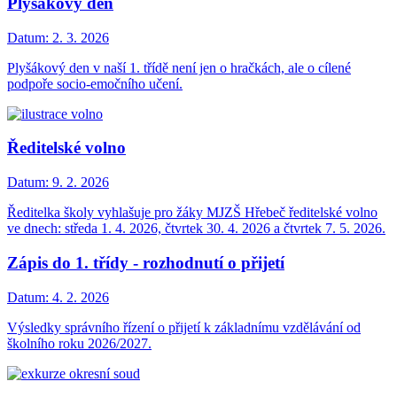
Plyšákový den
Datum:
2. 3. 2026
Plyšákový den v naší 1. třídě není jen o hračkách, ale o cílené
podpoře socio-emočního učení.
Ředitelské volno
Datum:
9. 2. 2026
Ředitelka školy vyhlašuje pro žáky MJZŠ Hřebeč ředitelské volno
ve dnech: středa 1. 4. 2026, čtvrtek 30. 4. 2026 a čtvrtek 7. 5. 2026.
Zápis do 1. třídy - rozhodnutí o přijetí
Datum:
4. 2. 2026
Výsledky správního řízení o přijetí k základnímu vzdělávání od
školního roku 2026/2027.