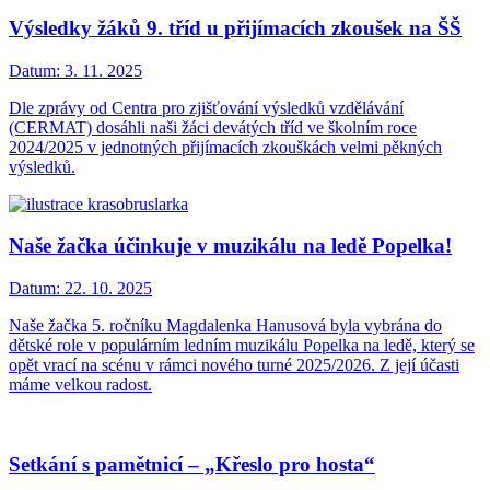
Výsledky žáků 9. tříd u přijímacích zkoušek na ŠŠ
Datum:
3. 11. 2025
Dle zprávy od Centra pro zjišťování výsledků vzdělávání
(CERMAT) dosáhli naši žáci devátých tříd ve školním roce
2024/2025 v jednotných přijímacích zkouškách velmi pěkných
výsledků.
Naše žačka účinkuje v muzikálu na ledě Popelka!
Datum:
22. 10. 2025
Naše žačka 5. ročníku Magdalenka Hanusová byla vybrána do
dětské role v populárním ledním muzikálu Popelka na ledě, který se
opět vrací na scénu v rámci nového turné 2025/2026. Z její účasti
máme velkou radost.
Setkání s pamětnicí – „Křeslo pro hosta“