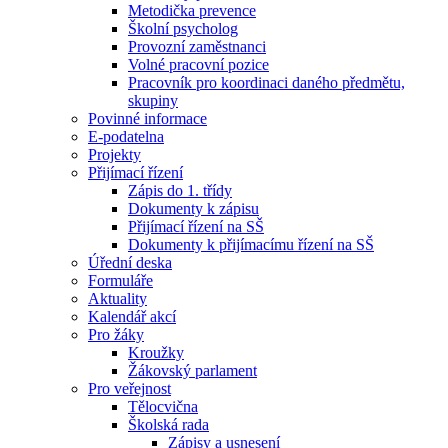
Metodička prevence
Školní psycholog
Provozní zaměstnanci
Volné pracovní pozice
Pracovník pro koordinaci daného předmětu,
skupiny
Povinné informace
E-podatelna
Projekty
Přijímací řízení
Zápis do 1. třídy
Dokumenty k zápisu
Přijímací řízení na SŠ
Dokumenty k přijímacímu řízení na SŠ
Úřední deska
Formuláře
Aktuality
Kalendář akcí
Pro žáky
Kroužky
Žákovský parlament
Pro veřejnost
Tělocvična
Školská rada
Zápisy a usnesení