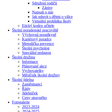
Sdružení rodičů
Zápisy
Napsali o nás
Jak mluvit s dětmi o válce
Virtuální prohlídka školy
Etický kodex učitele
Školní poradenské pracoviště
Výchovná poradkyně
Kariérový poradce
Metodička prevence
Školní psycholog
Speciální pedagog
Školní družina
Informace
Plánované akce
Vychovatelky
Měsíčník školní družiny
Školní jídelna
Zaměstnanci
Řády
Jídelníček
Ceny stravného
Fotogalerie
2023-2024
2024-2025