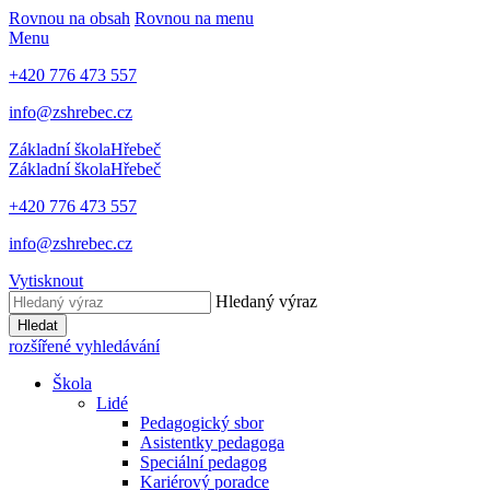
Rovnou na obsah
Rovnou na menu
Menu
+420 776 473 557
info@zshrebec.cz
Základní škola
Hřebeč
Základní škola
Hřebeč
+420 776 473 557
info@zshrebec.cz
Vytisknout
Hledaný výraz
Hledat
rozšířené vyhledávání
Škola
Lidé
Pedagogický sbor
Asistentky pedagoga
Speciální pedagog
Kariérový poradce