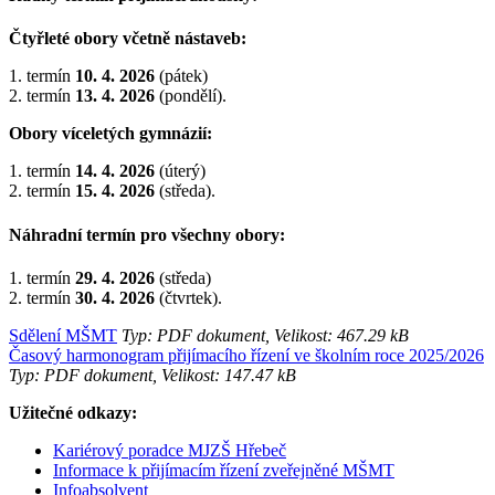
Čtyřleté obory včetně nástaveb:
1. termín
10. 4. 2026
(pátek)
2. termín
13. 4. 2026
(pondělí).
Obory víceletých gymnázií:
1. termín
14. 4. 2026
(úterý)
2. termín
15. 4. 2026
(středa).
Náhradní termín pro všechny obory:
1. termín
29. 4. 2026
(středa)
2. termín
30. 4. 2026
(čtvrtek).
Sdělení MŠMT
Typ: PDF dokument, Velikost: 467.29 kB
Časový harmonogram přijímacího řízení ve školním roce 2025/2026
Typ: PDF dokument, Velikost: 147.47 kB
Užitečné odkazy:
Kariérový poradce MJZŠ Hřebeč
Informace k přijímacím řízení zveřejněné MŠMT
Infoabsolvent