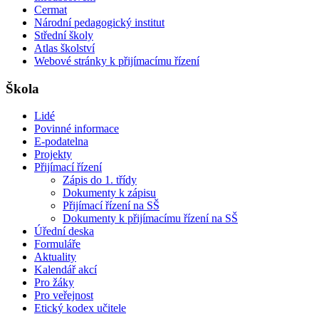
Cermat
Národní pedagogický institut
Střední školy
Atlas školství
Webové stránky k přijímacímu řízení
Škola
Lidé
Povinné informace
E-podatelna
Projekty
Přijímací řízení
Zápis do 1. třídy
Dokumenty k zápisu
Přijímací řízení na SŠ
Dokumenty k přijímacímu řízení na SŠ
Úřední deska
Formuláře
Aktuality
Kalendář akcí
Pro žáky
Pro veřejnost
Etický kodex učitele