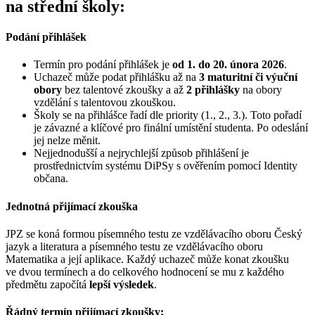
na střední školy:
Podání přihlášek
Termín pro podání přihlášek je
od 1. do 20. února 2026
.
Uchazeč může podat přihlášku až na
3 maturitní či výuční
obory
bez talentové zkoušky a až
2 přihlášky
na obory
vzdělání s talentovou zkouškou.
Školy se na přihlášce řadí dle priority (1., 2., 3.). Toto pořadí
je závazné a klíčové pro finální umístění studenta. Po odeslání
jej nelze měnit.
Nejjednodušší a nejrychlejší způsob přihlášení je
prostřednictvím systému DiPSy s ověřením pomocí Identity
občana.
Jednotná přijímací zkouška
JPZ se koná formou písemného testu ze vzdělávacího oboru Český
jazyk a literatura a písemného testu ze vzdělávacího oboru
Matematika a její aplikace. Každý uchazeč může konat zkoušku
ve dvou termínech a do celkového hodnocení se mu z každého
předmětu započítá
lepší výsledek
.
Řádný termín přijímací zkoušky: