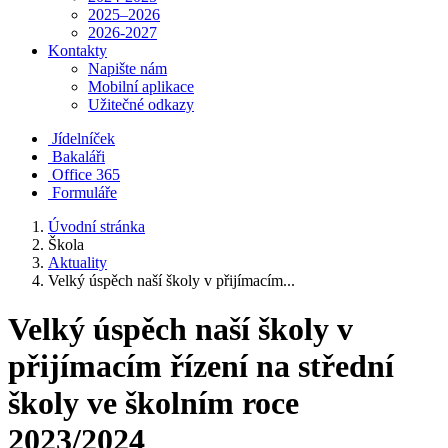
2025–2026
2026-2027
Kontakty
Napište nám
Mobilní aplikace
Užitečné odkazy
Jídelníček
Bakaláři
Office 365
Formuláře
Úvodní stránka
Škola
Aktuality
Velký úspěch naší školy v přijímacím...
Velký úspěch naší školy v
přijímacím řízení na střední
školy ve školním roce
2023/2024