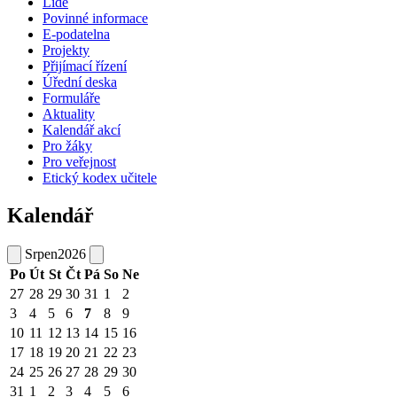
Lidé
Povinné informace
E-podatelna
Projekty
Přijímací řízení
Úřední deska
Formuláře
Aktuality
Kalendář akcí
Pro žáky
Pro veřejnost
Etický kodex učitele
Kalendář
Srpen
2026
Po
Út
St
Čt
Pá
So
Ne
27
28
29
30
31
1
2
3
4
5
6
7
8
9
10
11
12
13
14
15
16
17
18
19
20
21
22
23
24
25
26
27
28
29
30
31
1
2
3
4
5
6