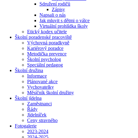
Sdružení rodičů
Zápisy
Napsali o nás
Jak mluvit s dětmi o válce
Virtuální prohlídka školy
Etický kodex učitele
Školní poradenské pracoviště
Výchovná poradkyně
Kariérový poradce
Metodička prevence
Školní psycholog
Speciální pedagog
Školní družina
Informace
Plánované akce
Vychovatelky
Měsíčník školní družiny
Školní jídelna
Zaměstnanci
Řády
Jídelníček
Ceny stravného
Fotogalerie
2023-2024
2024-2025