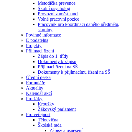
Metodička prevence
Školní psycholog
Provozní zaměstnanci
Volné pracovní pozice
Pracovník pro koordinaci daného předmětu,
skupiny
Povinné informace
E-podatelna
Projekty
Přijímací řízení
Zápis do 1. třídy
Dokumenty k zápisu
Přijímací řízení na SŠ
Dokumenty k přijímacímu řízení na SŠ
Úřední deska
Formuláře
Aktuality
Kalendář akcí
Pro žáky
Kroužky
Žákovský parlament
Pro veřejnost
Tělocvična
Školská rada
Zápisy a usnesení