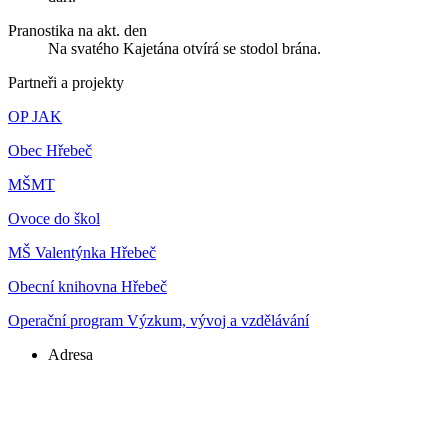
Pranostika na akt. den
Na svatého Kajetána otvírá se stodol brána.
Partneři a projekty
OP JAK
Obec Hřebeč
MŠMT
Ovoce do škol
MŠ Valentýnka Hřebeč
Obecní knihovna Hřebeč
Operační program Výzkum, vývoj a vzdělávání
Adresa