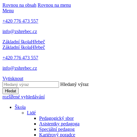
Rovnou na obsah
Rovnou na menu
Menu
+420 776 473 557
info@zshrebec.cz
Základní škola
Hřebeč
Základní škola
Hřebeč
+420 776 473 557
info@zshrebec.cz
Vytisknout
Hledaný výraz
Hledat
rozšířené vyhledávání
Škola
Lidé
Pedagogický sbor
Asistentky pedagoga
Speciální pedagog
Kariérový poradce