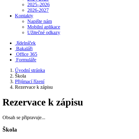
2025–2026
2026-2027
Kontakty
Napište nám
Mobilní aplikace
Užitečné odkazy
Jídelníček
Bakaláři
Office 365
Formuláře
Úvodní stránka
Škola
Přijímací řízení
Rezervace k zápisu
Rezervace k zápisu
Obsah se připravuje...
Škola