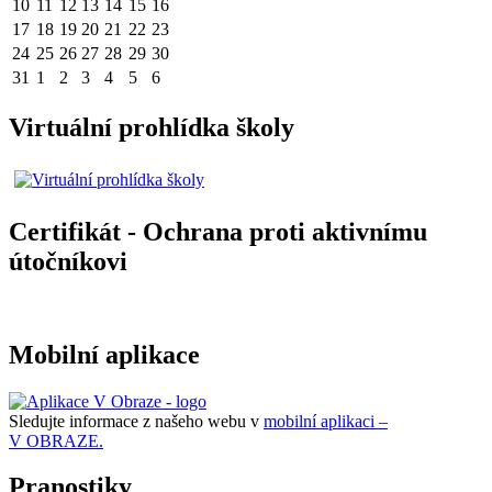
10
11
12
13
14
15
16
17
18
19
20
21
22
23
24
25
26
27
28
29
30
31
1
2
3
4
5
6
Virtuální prohlídka školy
Certifikát - Ochrana proti aktivnímu
útočníkovi
Mobilní aplikace
Sledujte informace z našeho webu v
mobilní aplikaci –
V OBRAZE.
Pranostiky