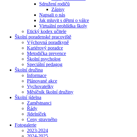
Sdružení rodičů
Zápisy
Napsali o nás
Jak mluvit s dětmi o válce
Virtuální prohlídka školy
Etický kodex učitele
Školní poradenské pracoviště
Výchovná poradkyně
Kariérový poradce
Metodička prevence
Školní psycholog
Speciální pedagog
Školní družina
Informace
Plánované akce
Vychovatelky
Měsíčník školní družiny
Školní jídelna
Zaměstnanci
Řády
Jídelníček
Ceny stravného
Fotogalerie
2023-2024
2024-2025