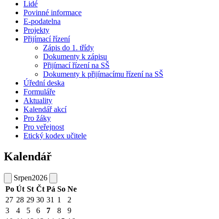
Lidé
Povinné informace
E-podatelna
Projekty
Přijímací řízení
Zápis do 1. třídy
Dokumenty k zápisu
Přijímací řízení na SŠ
Dokumenty k přijímacímu řízení na SŠ
Úřední deska
Formuláře
Aktuality
Kalendář akcí
Pro žáky
Pro veřejnost
Etický kodex učitele
Kalendář
Srpen
2026
Po
Út
St
Čt
Pá
So
Ne
27
28
29
30
31
1
2
3
4
5
6
7
8
9