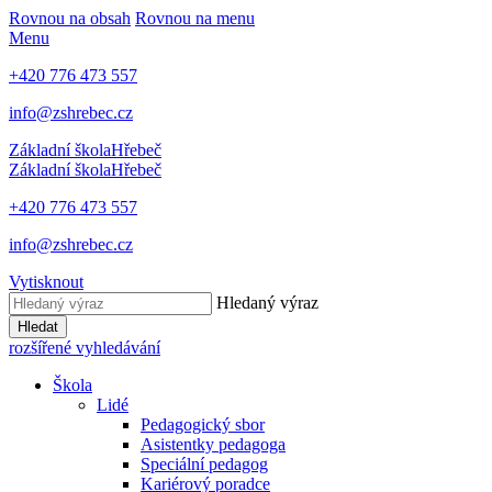
Rovnou na obsah
Rovnou na menu
Menu
+420 776 473 557
info@zshrebec.cz
Základní škola
Hřebeč
Základní škola
Hřebeč
+420 776 473 557
info@zshrebec.cz
Vytisknout
Hledaný výraz
Hledat
rozšířené vyhledávání
Škola
Lidé
Pedagogický sbor
Asistentky pedagoga
Speciální pedagog
Kariérový poradce