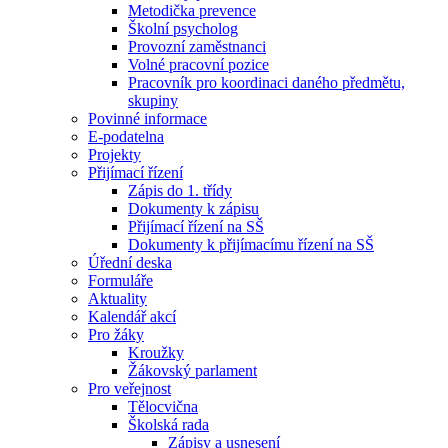
Metodička prevence
Školní psycholog
Provozní zaměstnanci
Volné pracovní pozice
Pracovník pro koordinaci daného předmětu,
skupiny
Povinné informace
E-podatelna
Projekty
Přijímací řízení
Zápis do 1. třídy
Dokumenty k zápisu
Přijímací řízení na SŠ
Dokumenty k přijímacímu řízení na SŠ
Úřední deska
Formuláře
Aktuality
Kalendář akcí
Pro žáky
Kroužky
Žákovský parlament
Pro veřejnost
Tělocvična
Školská rada
Zápisy a usnesení