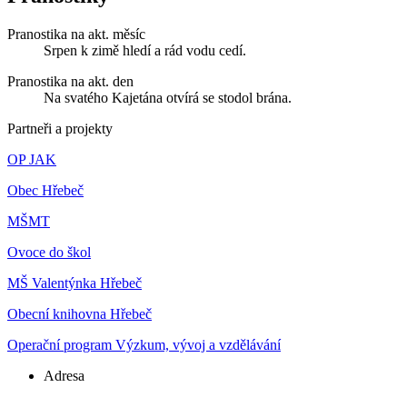
Pranostika na akt. měsíc
Srpen k zimě hledí a rád vodu cedí.
Pranostika na akt. den
Na svatého Kajetána otvírá se stodol brána.
Partneři a projekty
OP JAK
Obec Hřebeč
MŠMT
Ovoce do škol
MŠ Valentýnka Hřebeč
Obecní knihovna Hřebeč
Operační program Výzkum, vývoj a vzdělávání
Adresa