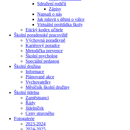
Sdružení rodičů
Zápisy
Napsali o nás
Jak mluvit s dětmi o válce
Virtuální prohlídka školy
Etický kodex učitele
Školní poradenské pracoviště
Výchovná poradkyně
Kariérový poradce
Metodička prevence
Školní psycholog
Speciální pedagog
Školní družina
Informace
Plánované akce
Vychovatelky
Měsíčník školní družiny
Školní jídelna
Zaměstnanci
Řády
Jídelníček
Ceny stravného
Fotogalerie
2023-2024
2024-2025