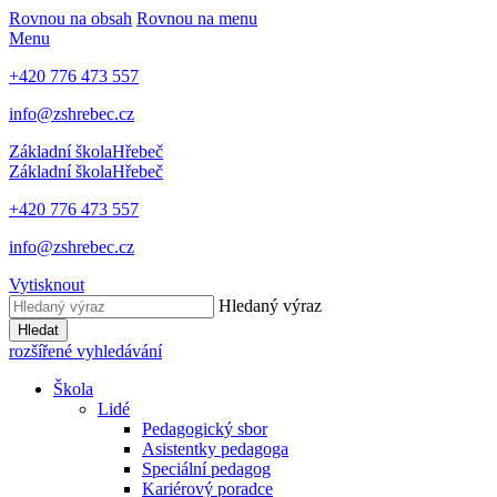
Rovnou na obsah
Rovnou na menu
Menu
+420 776 473 557
info@zshrebec.cz
Základní škola
Hřebeč
Základní škola
Hřebeč
+420 776 473 557
info@zshrebec.cz
Vytisknout
Hledaný výraz
Hledat
rozšířené vyhledávání
Škola
Lidé
Pedagogický sbor
Asistentky pedagoga
Speciální pedagog
Kariérový poradce