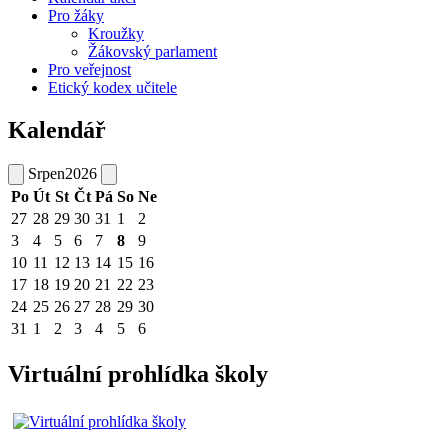
Pro žáky
Kroužky
Žákovský parlament
Pro veřejnost
Etický kodex učitele
Kalendář
Srpen
2026
Po
Út
St
Čt
Pá
So
Ne
27
28
29
30
31
1
2
3
4
5
6
7
8
9
10
11
12
13
14
15
16
17
18
19
20
21
22
23
24
25
26
27
28
29
30
31
1
2
3
4
5
6
Virtuální prohlídka školy