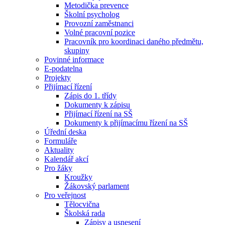
Metodička prevence
Školní psycholog
Provozní zaměstnanci
Volné pracovní pozice
Pracovník pro koordinaci daného předmětu,
skupiny
Povinné informace
E-podatelna
Projekty
Přijímací řízení
Zápis do 1. třídy
Dokumenty k zápisu
Přijímací řízení na SŠ
Dokumenty k přijímacímu řízení na SŠ
Úřední deska
Formuláře
Aktuality
Kalendář akcí
Pro žáky
Kroužky
Žákovský parlament
Pro veřejnost
Tělocvična
Školská rada
Zápisy a usnesení