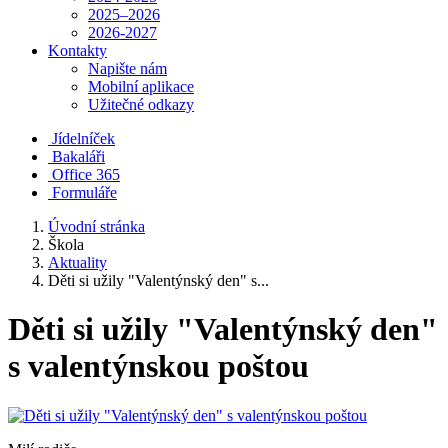
2025–2026
2026-2027
Kontakty
Napište nám
Mobilní aplikace
Užitečné odkazy
Jídelníček
Bakaláři
Office 365
Formuláře
Úvodní stránka
Škola
Aktuality
Děti si užily "Valentýnský den" s...
Děti si užily "Valentýnský den"
s valentýnskou poštou