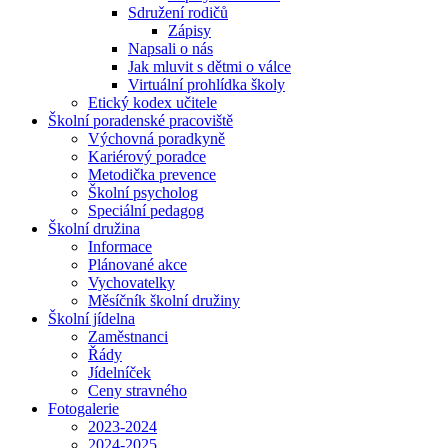
Sdružení rodičů
Zápisy
Napsali o nás
Jak mluvit s dětmi o válce
Virtuální prohlídka školy
Etický kodex učitele
Školní poradenské pracoviště
Výchovná poradkyně
Kariérový poradce
Metodička prevence
Školní psycholog
Speciální pedagog
Školní družina
Informace
Plánované akce
Vychovatelky
Měsíčník školní družiny
Školní jídelna
Zaměstnanci
Řády
Jídelníček
Ceny stravného
Fotogalerie
2023-2024
2024-2025