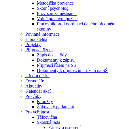
Metodička prevence
Školní psycholog
Provozní zaměstnanci
Volné pracovní pozice
Pracovník pro koordinaci daného předmětu,
skupiny
Povinné informace
E-podatelna
Projekty
Přijímací řízení
Zápis do 1. třídy
Dokumenty k zápisu
Přijímací řízení na SŠ
Dokumenty k přijímacímu řízení na SŠ
Úřední deska
Formuláře
Aktuality
Kalendář akcí
Pro žáky
Kroužky
Žákovský parlament
Pro veřejnost
Tělocvična
Školská rada
Zápisy a usnesení