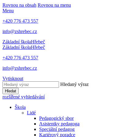
Rovnou na obsah
Rovnou na menu
Menu
+420 776 473 557
info@zshrebec.cz
Základní škola
Hřebeč
Základní škola
Hřebeč
+420 776 473 557
info@zshrebec.cz
Vytisknout
Hledaný výraz
Hledat
rozšířené vyhledávání
Škola
Lidé
Pedagogický sbor
Asistentky pedagoga
Speciální pedagog
Kariérový poradce