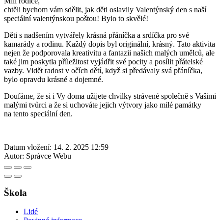
Milí rodiče,
chtěli bychom vám sdělit, jak děti oslavily Valentýnský den s naší
speciální valentýnskou poštou! Bylo to skvělé!
Děti s nadšením vytvářely krásná přáníčka a srdíčka pro své
kamarády a rodinu. Každý dopis byl originální, krásný. Tato aktivita
nejen že podporovala kreativitu a fantazii našich malých umělců, ale
také jim poskytla příležitost vyjádřit své pocity a posílit přátelské
vazby. Vidět radost v očích dětí, když si předávaly svá přáníčka,
bylo opravdu krásné a dojemné.
Doufáme, že si i Vy doma užijete chvilky strávené společně s Vašimi
malými tvůrci a že si uchováte jejich výtvory jako milé památky
na tento speciální den.
Datum vložení:
14. 2. 2025 12:59
Autor:
Správce Webu
Škola
Lidé