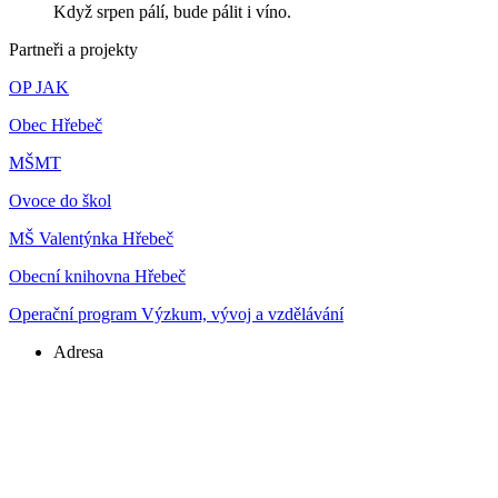
Když srpen pálí, bude pálit i víno.
Partneři a projekty
OP JAK
Obec Hřebeč
MŠMT
Ovoce do škol
MŠ Valentýnka Hřebeč
Obecní knihovna Hřebeč
Operační program Výzkum, vývoj a vzdělávání
Adresa