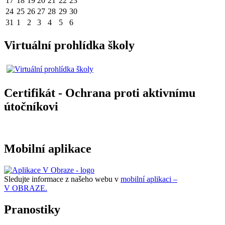
17
18
19
20
21
22
23
24
25
26
27
28
29
30
31
1
2
3
4
5
6
Virtuální prohlídka školy
Certifikát - Ochrana proti aktivnímu
útočníkovi
Mobilní aplikace
Sledujte informace z našeho webu v
mobilní aplikaci –
V OBRAZE.
Pranostiky