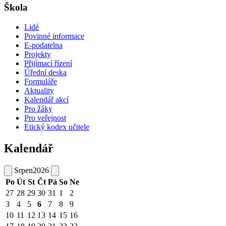
Škola
Lidé
Povinné informace
E-podatelna
Projekty
Přijímací řízení
Úřední deska
Formuláře
Aktuality
Kalendář akcí
Pro žáky
Pro veřejnost
Etický kodex učitele
Kalendář
Srpen
2026
Po
Út
St
Čt
Pá
So
Ne
27
28
29
30
31
1
2
3
4
5
6
7
8
9
10
11
12
13
14
15
16