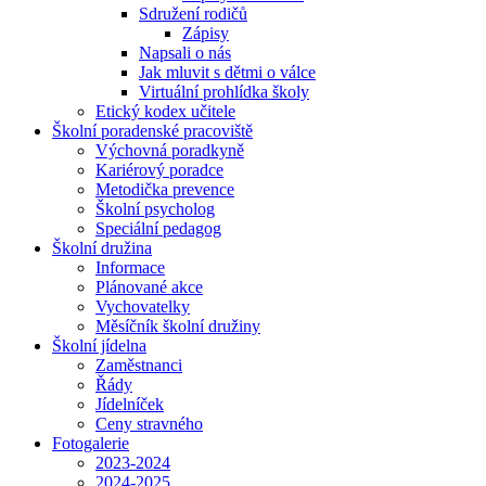
Sdružení rodičů
Zápisy
Napsali o nás
Jak mluvit s dětmi o válce
Virtuální prohlídka školy
Etický kodex učitele
Školní poradenské pracoviště
Výchovná poradkyně
Kariérový poradce
Metodička prevence
Školní psycholog
Speciální pedagog
Školní družina
Informace
Plánované akce
Vychovatelky
Měsíčník školní družiny
Školní jídelna
Zaměstnanci
Řády
Jídelníček
Ceny stravného
Fotogalerie
2023-2024
2024-2025