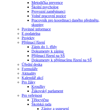
Metodička prevence
Školní psycholog
Provozní zaměstnanci
Volné pracovní pozice
Pracovník pro koordinaci daného předmětu,
skupiny
Povinné informace
E-podatelna
Projekty
Přijímací řízení
Zápis do 1. třídy
Dokumenty k zápisu
Přijímací řízení na SŠ
Dokumenty k přijímacímu řízení na SŠ
Úřední deska
Formuláře
Aktuality
Kalendář akcí
Pro žáky
Kroužky
Žákovský parlament
Pro veřejnost
Tělocvična
Školská rada
Zápisy a usnesení