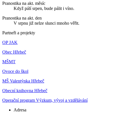
Pranostika na akt. měsíc
Když pálí srpen, bude pálit i víno.
Pranostika na akt. den
V srpnu již nelze slunci mnoho věřit.
Partneři a projekty
OP JAK
Obec Hřebeč
MŠMT
Ovoce do škol
MŠ Valentýnka Hřebeč
Obecní knihovna Hřebeč
Operační program Výzkum, vývoj a vzdělávání
Adresa