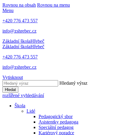
Rovnou na obsah
Rovnou na menu
Menu
+420 776 473 557
info@zshrebec.cz
Základní škola
Hřebeč
Základní škola
Hřebeč
+420 776 473 557
info@zshrebec.cz
Vytisknout
Hledaný výraz
Hledat
rozšířené vyhledávání
Škola
Lidé
Pedagogický sbor
Asistentky pedagoga
Speciální pedagog
Kariérový poradce