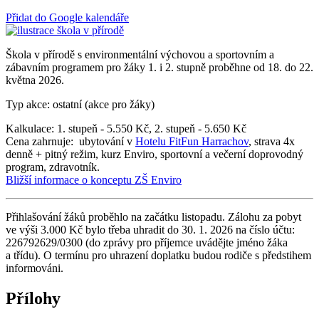
Přidat do Google kalendáře
Škola v přírodě s environmentální výchovou a sportovním a
zábavním programem pro žáky 1. i 2. stupně proběhne od 18. do 22.
května 2026.
Typ akce: ostatní (akce pro žáky)
Kalkulace: 1. stupeň - 5.550 Kč, 2. stupeň - 5.650 Kč
Cena zahrnuje: ubytování v
Hotelu FitFun Harrachov
, strava 4x
denně + pitný režim, kurz Enviro, sportovní a večerní doprovodný
program, zdravotník.
Bližší informace o konceptu ZŠ Enviro
Přihlašování žáků proběhlo na začátku listopadu. Zálohu za pobyt
ve výši 3.000 Kč bylo třeba uhradit do 30. 1. 2026 na číslo účtu:
226792629/0300 (do zprávy pro příjemce uvádějte jméno žáka
a třídu). O termínu pro uhrazení doplatku budou rodiče s předstihem
informováni.
Přílohy