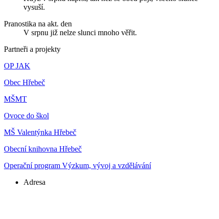
vysuší.
Pranostika na akt. den
V srpnu již nelze slunci mnoho věřit.
Partneři a projekty
OP JAK
Obec Hřebeč
MŠMT
Ovoce do škol
MŠ Valentýnka Hřebeč
Obecní knihovna Hřebeč
Operační program Výzkum, vývoj a vzdělávání
Adresa