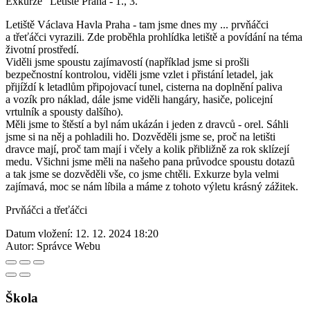
Exkurze "Letiště Praha - 1., 3."
Letiště Václava Havla Praha - tam jsme dnes my ... prvňáčci
a třeťáčci vyrazili. Zde proběhla prohlídka letiště a povídání na téma
životní prostředí.
Viděli jsme spoustu zajímavostí (například jsme si prošli
bezpečnostní kontrolou, viděli jsme vzlet i přistání letadel, jak
přijíždí k letadlům připojovací tunel, cisterna na doplnění paliva
a vozík pro náklad, dále jsme viděli hangáry, hasiče, policejní
vrtulník a spousty dalšího).
Měli jsme to štěstí a byl nám ukázán i jeden z dravců - orel. Sáhli
jsme si na něj a pohladili ho. Dozvěděli jsme se, proč na letišti
dravce mají, proč tam mají i včely a kolik přibližně za rok sklízejí
medu. Všichni jsme měli na našeho pana průvodce spoustu dotazů
a tak jsme se dozvěděli vše, co jsme chtěli. Exkurze byla velmi
zajímavá, moc se nám líbila a máme z tohoto výletu krásný zážitek.
Prvňáčci a třeťáčci
Datum vložení:
12. 12. 2024 18:20
Autor:
Správce Webu
Škola