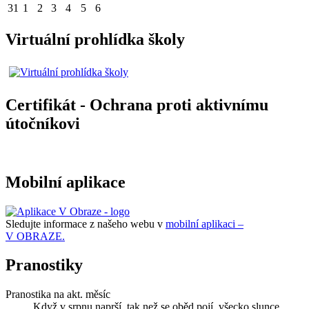
31
1
2
3
4
5
6
Virtuální prohlídka školy
Certifikát - Ochrana proti aktivnímu
útočníkovi
Mobilní aplikace
Sledujte informace z našeho webu v
mobilní aplikaci –
V OBRAZE.
Pranostiky
Pranostika na akt. měsíc
Když v srpnu naprší, tak než se oběd pojí, všecko slunce