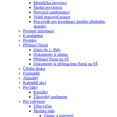
Metodička prevence
Školní psycholog
Provozní zaměstnanci
Volné pracovní pozice
Pracovník pro koordinaci daného předmětu,
skupiny
Povinné informace
E-podatelna
Projekty
Přijímací řízení
Zápis do 1. třídy
Dokumenty k zápisu
Přijímací řízení na SŠ
Dokumenty k přijímacímu řízení na SŠ
Úřední deska
Formuláře
Aktuality
Kalendář akcí
Pro žáky
Kroužky
Žákovský parlament
Pro veřejnost
Tělocvična
Školská rada
Zápisy a usnesení