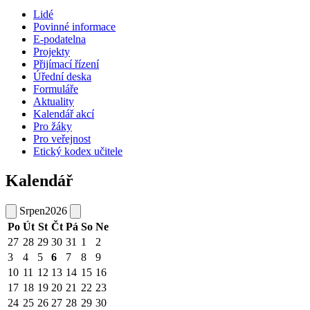
Lidé
Povinné informace
E-podatelna
Projekty
Přijímací řízení
Úřední deska
Formuláře
Aktuality
Kalendář akcí
Pro žáky
Pro veřejnost
Etický kodex učitele
Kalendář
Srpen
2026
Po
Út
St
Čt
Pá
So
Ne
27
28
29
30
31
1
2
3
4
5
6
7
8
9
10
11
12
13
14
15
16
17
18
19
20
21
22
23
24
25
26
27
28
29
30