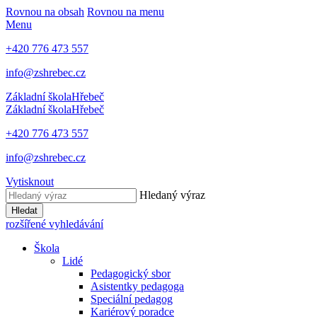
Rovnou na obsah
Rovnou na menu
Menu
+420 776 473 557
info@zshrebec.cz
Základní škola
Hřebeč
Základní škola
Hřebeč
+420 776 473 557
info@zshrebec.cz
Vytisknout
Hledaný výraz
Hledat
rozšířené vyhledávání
Škola
Lidé
Pedagogický sbor
Asistentky pedagoga
Speciální pedagog
Kariérový poradce