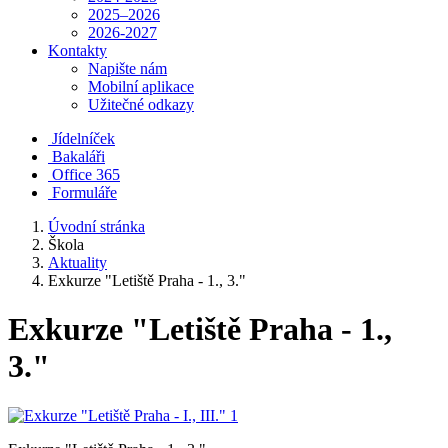
2025–2026
2026-2027
Kontakty
Napište nám
Mobilní aplikace
Užitečné odkazy
Jídelníček
Bakaláři
Office 365
Formuláře
Úvodní stránka
Škola
Aktuality
Exkurze "Letiště Praha - 1., 3."
Exkurze "Letiště Praha - 1.,
3."