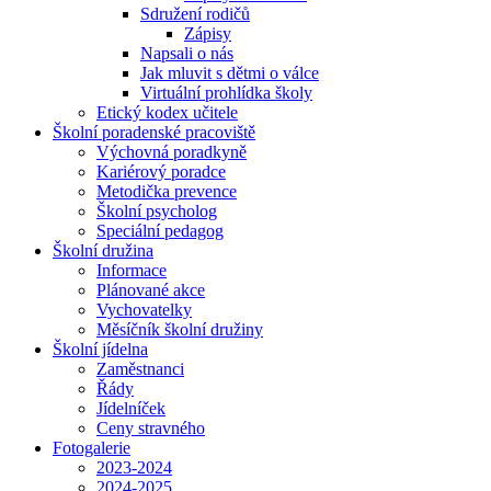
Sdružení rodičů
Zápisy
Napsali o nás
Jak mluvit s dětmi o válce
Virtuální prohlídka školy
Etický kodex učitele
Školní poradenské pracoviště
Výchovná poradkyně
Kariérový poradce
Metodička prevence
Školní psycholog
Speciální pedagog
Školní družina
Informace
Plánované akce
Vychovatelky
Měsíčník školní družiny
Školní jídelna
Zaměstnanci
Řády
Jídelníček
Ceny stravného
Fotogalerie
2023-2024
2024-2025