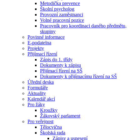
Metodička prevence
Školní psycholog
Provozní zaměstnanci
Volné pracovní pozice
Pracovník pro koordinaci daného předmětu,
skupiny
Povinné informace
E-podatelna
Projekty
Přijímací řízení
Zápis do 1. třídy
Dokumenty k zápisu
Přijímací řízení na SŠ
Dokumenty k přijímacímu řízení na SŠ
Úřední deska
Formuláře
Aktuality
Kalendář akcí
Pro žáky
Kroužky
Žákovský parlament
Pro veřejnost
Tělocvična
Školská rada
Zápisy a usnesení