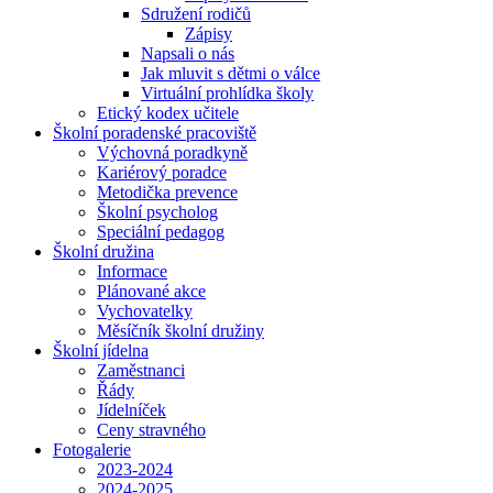
Sdružení rodičů
Zápisy
Napsali o nás
Jak mluvit s dětmi o válce
Virtuální prohlídka školy
Etický kodex učitele
Školní poradenské pracoviště
Výchovná poradkyně
Kariérový poradce
Metodička prevence
Školní psycholog
Speciální pedagog
Školní družina
Informace
Plánované akce
Vychovatelky
Měsíčník školní družiny
Školní jídelna
Zaměstnanci
Řády
Jídelníček
Ceny stravného
Fotogalerie
2023-2024
2024-2025