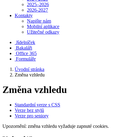
2025–2026
2026-2027
Kontakty
Napište nám
Mobilní aplikace
Užitečné odkazy
Jídelníček
Bakaláři
Office 365
Formuláře
Úvodní stránka
Změna vzhledu
Změna vzhledu
Standardní verze s CSS
Verze bez stylů
Verze pro seniory
Upozornění: změna vzhledu vyžaduje zapnuté cookies.