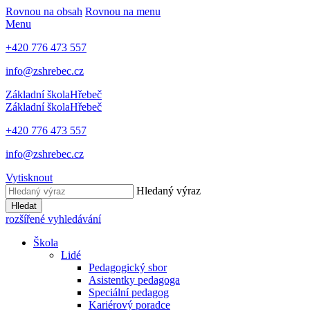
Rovnou na obsah
Rovnou na menu
Menu
+420 776 473 557
info@zshrebec.cz
Základní škola
Hřebeč
Základní škola
Hřebeč
+420 776 473 557
info@zshrebec.cz
Vytisknout
Hledaný výraz
Hledat
rozšířené vyhledávání
Škola
Lidé
Pedagogický sbor
Asistentky pedagoga
Speciální pedagog
Kariérový poradce